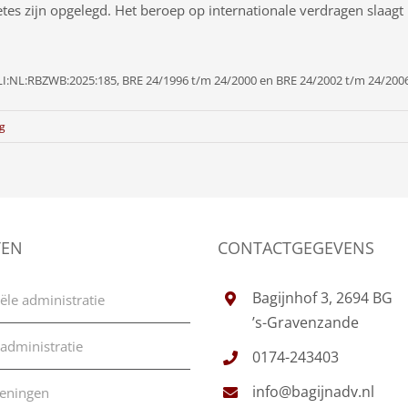
boetes zijn opgelegd. Het beroep op internationale verdragen slaag
LI:NL:RBZWB:2025:185, BRE 24/1996 t/m 24/2000 en BRE 24/2002 t/m 24/2006
ng
TEN
CONTACTGEGEVENS
Bagijnhof 3, 2694 BG
ële administratie
’s-Gravenzande
 administratie
0174-243403
info@bagijnadv.nl
keningen