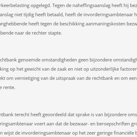
eerbelasting opgelegd. Tegen de naheffingsaanslag heeft hij bez
slag niet tijdig heeft betaald, heeft de invorderingsambtenaar 
langhebbende heeft tegen de beschikking aanmaningskosten bezw
ende naar de rechter stapte.
echtbank genoemde omstandigheden geen bijzondere omstandighed
 op het gewicht van de zaak en niet op uitzonderlijke factoren d
t om vernietiging van de uitspraak van de rechtbank en om een
e rente.
bank terecht heeft geoordeeld dat sprake is van bijzondere omst
ingsambtenaar voert aan dat de bezwaar- en beroepschriften gro
 wijst de invorderingsambtenaar op het zeer geringe financiële be