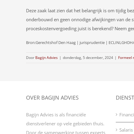
Deze zaak laat zien dat het belangrijk is om tijdig
onderbouwd en geen onnodige afwijkingen van de sta
proceskostenvergoeding juist is berekend? Neem ger
Bron:Gerechtshof Den Haag | jurisprudentie | ECLINLGHDHA
Door
Bagijn Advies
|
donderdag, 5 december, 2024
|
Formeel 
OVER BAGIJN ADVIES
DIENS
Bagijn Advies is als financiële
Financi
dienstverlener op vele gebieden thuis.
Salaris
Door de samenwerking tussen experts