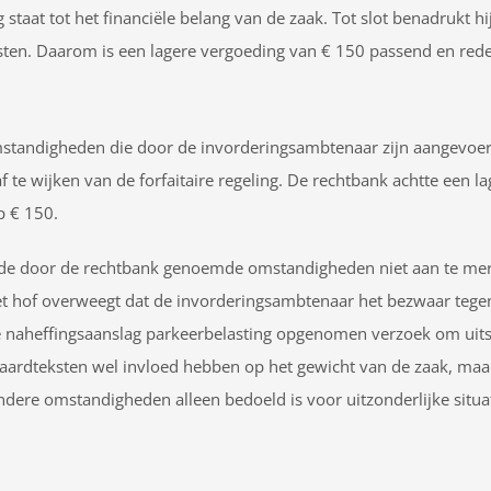
staat tot het financiële belang van de zaak. Tot slot benadrukt h
ten. Daarom is een lagere vergoeding van € 150 passend en redel
standigheden die door de invorderingsambtenaar zijn aangevoerd
f te wijken van de forfaitaire regeling. De rechtbank achtte een
p € 150.
jn de door de rechtbank genoemde omstandigheden niet aan te mer
et hof overweegt dat de invorderingsambtenaar het bezwaar teg
 de naheffingsaanslag parkeerbelasting opgenomen verzoek om uitst
daardteksten wel invloed hebben op het gewicht van de zaak, maa
ere omstandigheden alleen bedoeld is voor uitzonderlijke situati