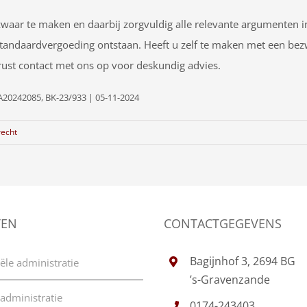
 bezwaar te maken en daarbij zorgvuldig alle relevante argumente
ndaardvergoeding ontstaan. Heeft u zelf te maken met een bezwa
ust contact met ons op voor deskundig advies.
20242085, BK-23/933 | 05-11-2024
recht
TEN
CONTACTGEGEVENS
Bagijnhof 3, 2694 BG
ële administratie
’s-Gravenzande
 administratie
0174-243403