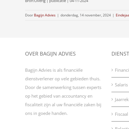
Bron:Overig | publicatie | 04-11-2024
Door
Bagijn Advies
|
donderdag, 14 november, 2024
|
Eindejaa
OVER BAGIJN ADVIES
DIENS
Bagijn Advies is als financiële
Financi
dienstverlener op vele gebieden thuis.
Salaris
Door de samenwerking tussen experts
op het gebied van accountancy en
Jaarre
fiscaliteit zijn al uw financiële zaken bij
ons in goede handen.
Fiscaal
Belast