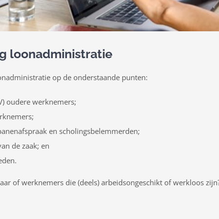
g loonadministratie
oonadministratie op de onderstaande punten:
KV) oudere werknemers;
erknemers;
 banenafspraak en scholingsbelemmerden;
 van de zaak; en
eden.
jaar of werknemers die (deels) arbeidsongeschikt of werkloos zijn