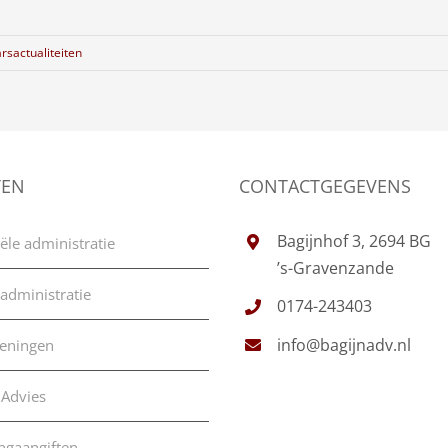
rsactualiteiten
TEN
CONTACTGEGEVENS
Bagijnhof 3, 2694 BG
ële administratie
’s-Gravenzande
 administratie
0174-243403
info@bagijnadv.nl
keningen
 Advies
ingaangiften